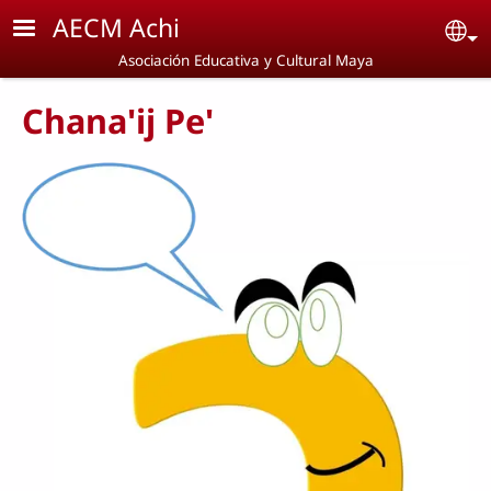
Pasar al contenido principal
AECM Achi
Se
Asociación Educativa y Cultural Maya
Chana'ij Pe'