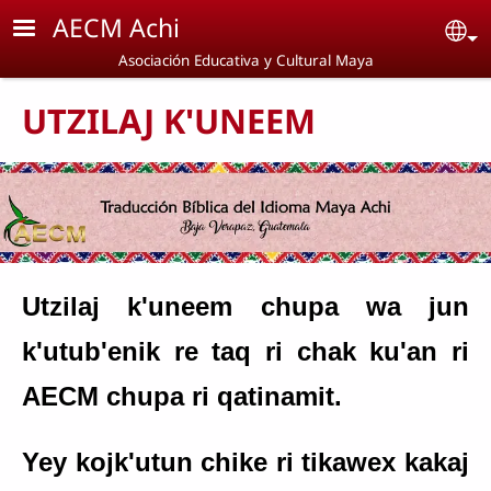
Pasar al contenido principal
AECM Achi
Se
Asociación Educativa y Cultural Maya
UTZILAJ K'UNEEM
Utzilaj k'uneem chupa wa jun
k'utub'enik re taq ri chak ku'an ri
AECM chupa ri qatinamit.
Yey kojk'utun chike ri tikawex kakaj