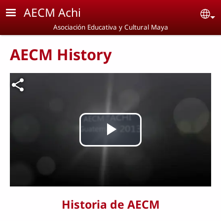
Skip to main content
AECM Achi
Se
Asociación Educativa y Cultural Maya
AECM History
Archivo de vídeo
Play
Video
Historia de AECM